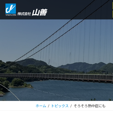
コ
ナ
ン
ビ
テ
ゲ
ン
ー
ツ
シ
へ
ョ
ス
ン
キ
に
ッ
移
プ
動
ホーム
トピックス
そろそろ熱中症にも