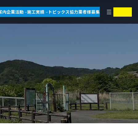
ア
ア
案内
企業活動
施工実績
トピックス
協力業者様募集
イ
イ
コ
コ
ン
ン
リ
リ
ン
ン
ク
ク