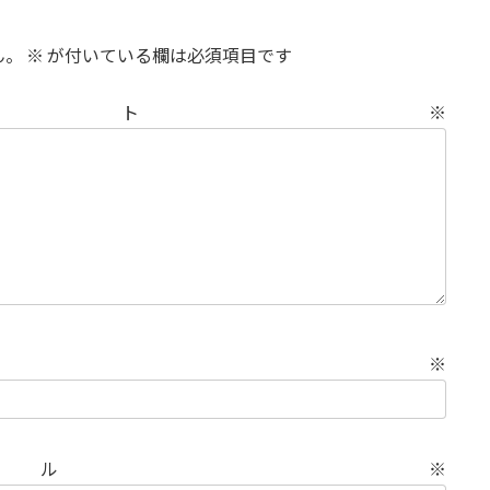
ん。
※
が付いている欄は必須項目です
メント
※
名前
※
ール
※