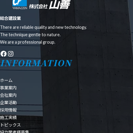
総合建設業
There are reliable quality and new technology.
The technique gentle to nature.
We are a professional group.
Facebook
Instagram
INFORMATION
ホーム
事業案内
会社案内
企業活動
採用情報
施工実績
トピックス
協力業者様募集