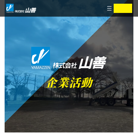
コ
ナ
ア
ア
イ
イ
ン
ビ
コ
コ
ン
ン
テ
ゲ
リ
リ
ン
ー
ン
ン
ク
ク
ツ
シ
へ
ョ
ス
ン
キ
に
ッ
移
プ
動
企業活動