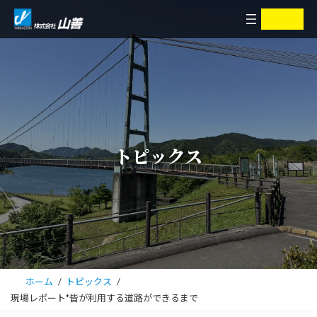
コ
ナ
ア
ア
イ
イ
ン
ビ
コ
コ
ン
ン
テ
ゲ
リ
リ
ン
ー
ン
ン
ク
ク
ツ
シ
へ
ョ
ス
ン
キ
に
トピックス
ッ
移
プ
動
ホーム
トピックス
現場レポート*皆が利用する道路ができるまで