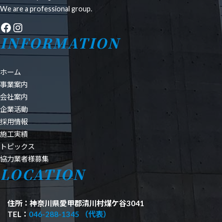
We are a professional group.
Facebook
Instagram
INFORMATION
ホーム
事業案内
会社案内
企業活動
採用情報
施工実績
トピックス
協力業者様募集
LOCATION
住所：神奈川県愛甲郡清川村煤ケ谷3041
TEL：
046-288-1345 （代表）