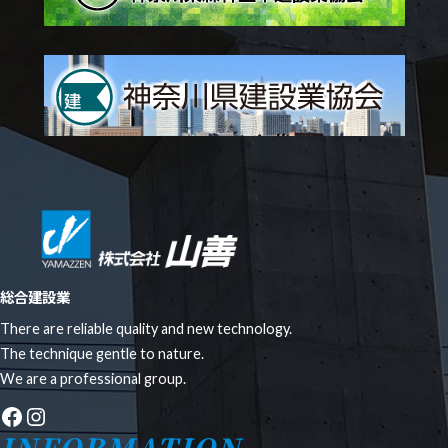
総合建設業
There are reliable quality and new technology.
The technique gentle to nature.
We are a professional group.
Facebook
Instagram
INFORMATION