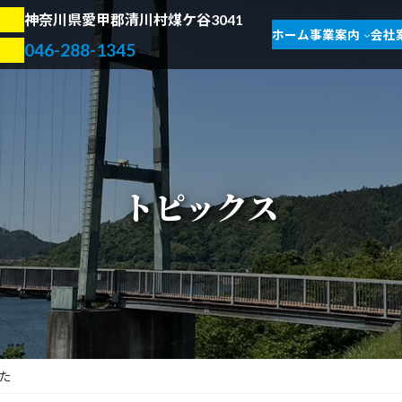
神奈川県愛甲郡清川村煤ケ谷3041
ホーム
事業案内
会社
046-288-1345
トピックス
た