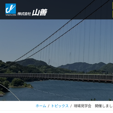
コ
ナ
ン
ビ
テ
ゲ
ン
ー
ツ
シ
へ
ョ
ス
ン
キ
に
ッ
移
プ
動
ホーム
トピックス
現場見学会 開催しまし