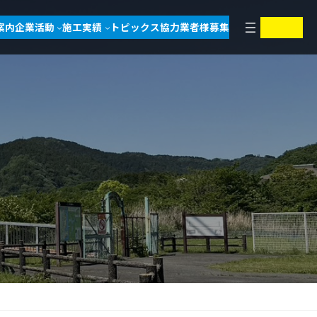
ア
ア
案内
企業活動
施工実績
トピックス
協力業者様募集
イ
イ
コ
コ
ン
ン
リ
リ
ン
ン
ク
ク