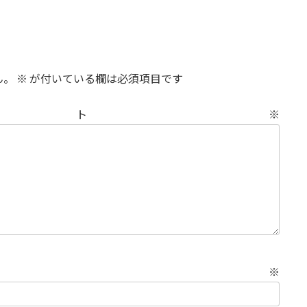
ん。
※
が付いている欄は必須項目です
メント
※
名前
※