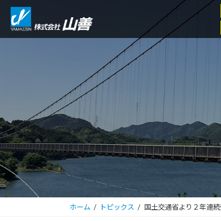
コ
ナ
ン
ビ
テ
ゲ
ン
ー
ツ
シ
へ
ョ
ス
ン
キ
に
ッ
移
プ
動
ホーム
トピックス
国土交通省より２年連続