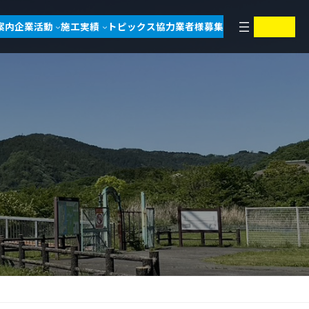
ア
ア
案内
企業活動
施工実績
トピックス
協力業者様募集
イ
イ
コ
コ
ン
ン
リ
リ
ン
ン
ク
ク