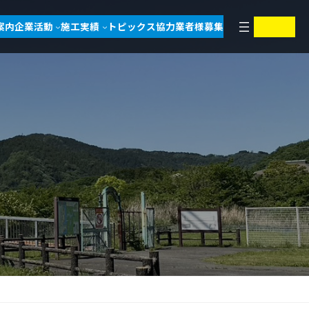
ア
ア
案内
企業活動
施工実績
トピックス
協力業者様募集
イ
イ
コ
コ
ン
ン
リ
リ
ン
ン
ク
ク