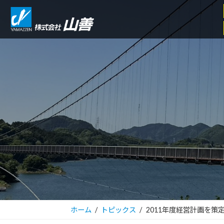
コ
ナ
ン
ビ
テ
ゲ
ン
ー
ツ
シ
へ
ョ
ス
ン
キ
に
ッ
移
プ
動
ホーム
トピックス
2011年度経営計画を策