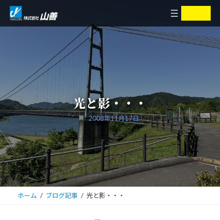
コ
ナ
ア
ア
イ
イ
ン
ビ
コ
コ
ン
ン
テ
ゲ
リ
リ
ン
ー
ン
ン
ク
ク
ツ
シ
へ
ョ
ス
ン
キ
に
光と影・・・
ッ
移
プ
動
2008年11月17日
ホーム
ブログ記事
光と影・・・