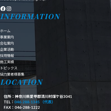
Facebook
Instagram
INFORMATION
ホーム
事業案内
会社案内
企業活動
採用情報
施工実績
トピックス
協力業者様募集
LOCATION
住所：神奈川県愛甲郡清川村煤ケ谷3041
TEL：
046-288-1345 （代表）
FAX：046-288-1222