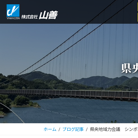
コ
ナ
ン
ビ
テ
ゲ
ン
ー
ツ
シ
へ
ョ
ス
ン
県
キ
に
ッ
移
プ
動
ホーム
ブログ記事
県央地域力会議 シンポ