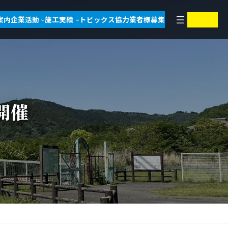
ア
ア
案内
企業活動
施工実績
トピックス
協力業者様募集
イ
イ
コ
コ
ン
ン
リ
リ
ン
ン
ク
ク
開催