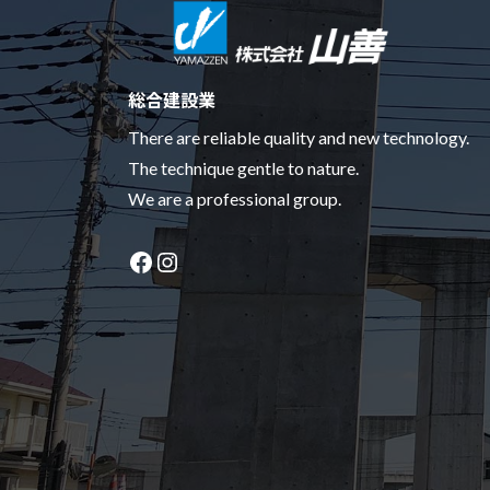
総合建設業
There are reliable quality and new technology.
The technique gentle to nature.
We are a professional group.
Facebook
Instagram