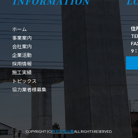
INFORMATION
L
住
ホーム
TE
事業案内
FA
会社案内
9：
企業活動
採用情報
施工実績
トピックス
協力業者様募集
COPYRIGHT (C)
株式会社山善
ALL RIGHTS RESERVED.