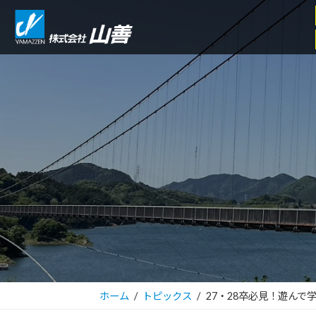
コ
ナ
ン
ビ
テ
ゲ
ン
ー
ツ
シ
へ
ョ
ス
ン
キ
に
ッ
移
プ
動
ホーム
トピックス
27・28卒必見！遊んで