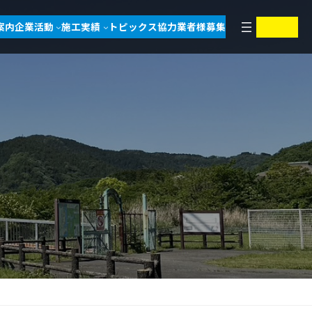
ア
ア
案内
企業活動
施工実績
トピックス
協力業者様募集
イ
イ
コ
コ
ン
ン
リ
リ
ン
ン
ク
ク