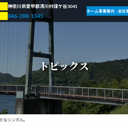
神奈川県愛甲郡清川村煤ケ谷3041
ホーム
事業案内
会社
046-288-1345
トピックス
たなシンボル。