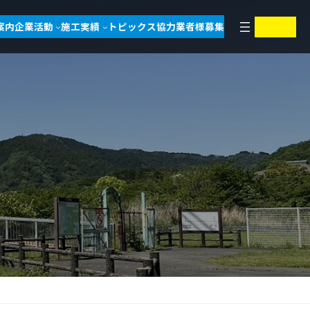
ア
ア
案内
企業活動
施工実績
トピックス
協力業者様募集
イ
イ
コ
コ
ン
ン
リ
リ
ン
ン
ク
ク