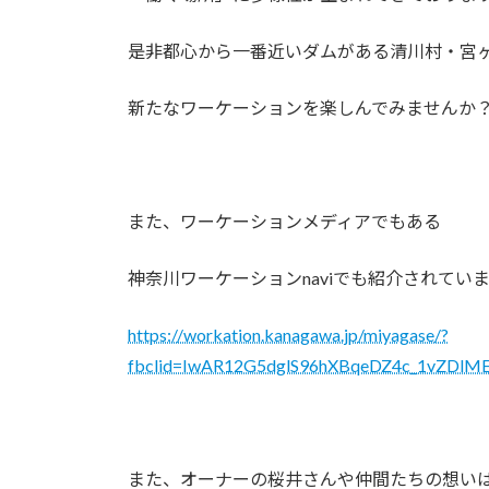
是非都心から一番近いダムがある清川村・宮
新たなワーケーションを楽しんでみませんか
また、ワーケーションメディアでもある
神奈川ワーケーションnaviでも紹介されてい
https://workation.kanagawa.jp/miyagase/?
fbclid=IwAR12G5dglS96hXBqeDZ4c_1vZDlM
また、オーナーの桜井さんや仲間たちの想い