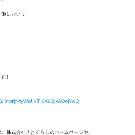
ヶ瀬において
？
ます！
EjJ3rwrjNtyWsJ_kT_6X6QixAOojYwQ
は、株式会社さとくらしのホームページや、