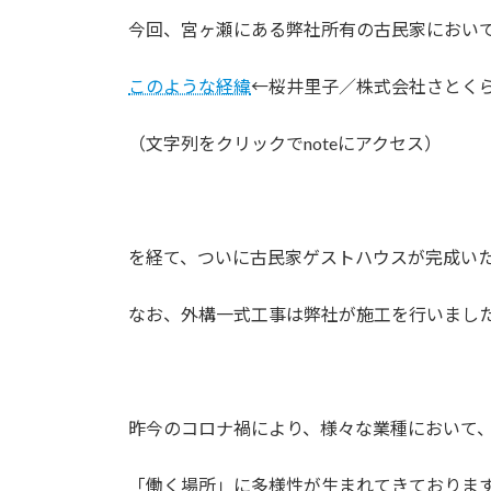
今回、宮ヶ瀬にある弊社所有の古民家におい
このような経緯
←桜井里子／株式会社さとく
（文字列をクリックでnoteにアクセス）
を経て、ついに古民家ゲストハウスが完成い
なお、外構一式工事は弊社が施工を行いまし
昨今のコロナ禍により、様々な業種において
「働く場所」に多様性が生まれてきておりま