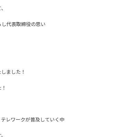
て、
らし代表取締役の思い
たしました！
た！
、テレワークが普及していく中
す。