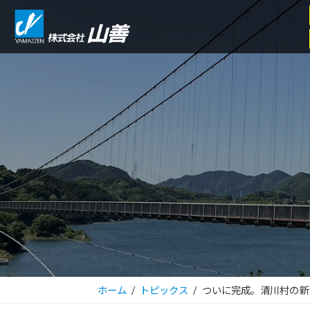
コ
ナ
ン
ビ
テ
ゲ
ン
ー
ツ
シ
へ
ョ
ス
ン
キ
に
ッ
移
プ
動
ホーム
トピックス
ついに完成。清川村の新