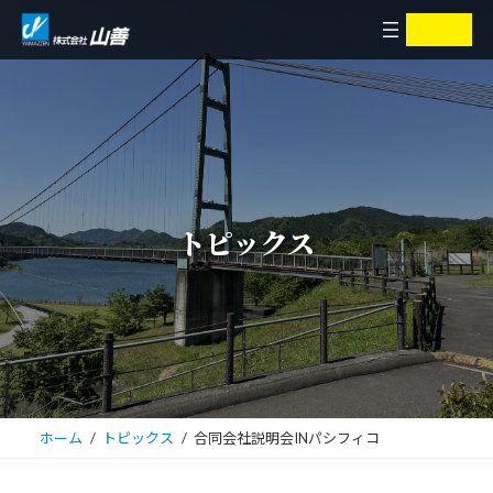
コ
ナ
ア
ア
イ
イ
ン
ビ
コ
コ
ン
ン
テ
ゲ
リ
リ
ン
ー
ン
ン
ク
ク
ツ
シ
へ
ョ
ス
ン
キ
に
トピックス
ッ
移
プ
動
ホーム
トピックス
合同会社説明会INパシフィコ