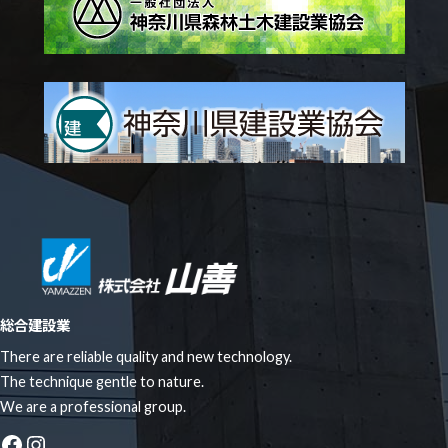
総合建設業
There are reliable quality and new technology.
The technique gentle to nature.
We are a professional group.
Facebook
Instagram