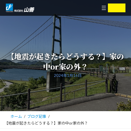
コ
ナ
ア
ア
イ
イ
ン
ビ
コ
コ
ン
ン
テ
ゲ
リ
リ
ン
ー
ン
ン
ク
ク
ツ
シ
へ
ョ
ス
ン
【地震が起きたらどうする？】家の
キ
に
ッ
移
中or家の外？
プ
動
2024年1月16日
ホーム
ブログ記事
【地震が起きたらどうする？】家の中or家の外？