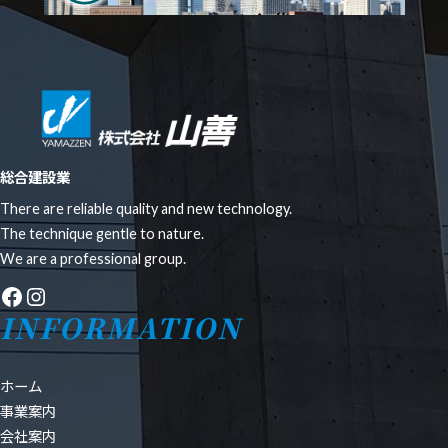
総合建設業
There are reliable quality and new technology.
The technique gentle to nature.
We are a professional group.
Facebook
Instagram
INFORMATION
ホーム
事業案内
会社案内