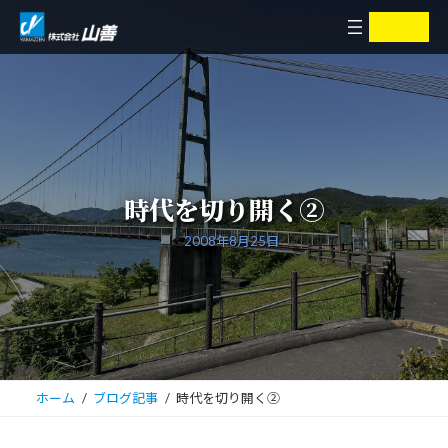
コ
ナ
ア
ア
イ
イ
ン
ビ
コ
コ
ン
ン
テ
ゲ
リ
リ
ン
ー
ン
ン
ク
ク
ツ
シ
へ
ョ
ス
ン
キ
に
時代を切り開く②
ッ
移
プ
動
2008年8月25日
ホーム
ブログ記事
時代を切り開く②