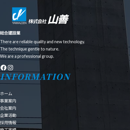
総合建設業
There are reliable quality and new technology.
The technique gentle to nature.
We are a professional group.
Facebook
Instagram
INFORMATION
ホーム
事業案内
会社案内
企業活動
採用情報
施工実績