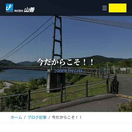
コ
ナ
ア
ア
イ
イ
ン
ビ
コ
コ
ン
ン
テ
ゲ
リ
リ
ン
ー
ン
ン
ク
ク
ツ
シ
へ
ョ
ス
ン
キ
に
今だからこそ！！
ッ
移
プ
動
2008年1月22日
ホーム
ブログ記事
今だからこそ！！