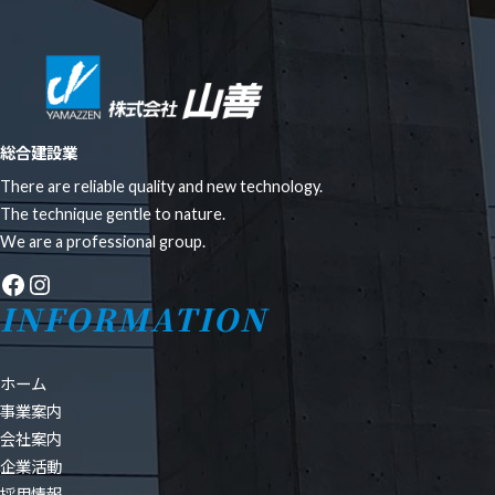
総合建設業
There are reliable quality and new technology.
The technique gentle to nature.
We are a professional group.
Facebook
Instagram
INFORMATION
ホーム
事業案内
会社案内
企業活動
採用情報