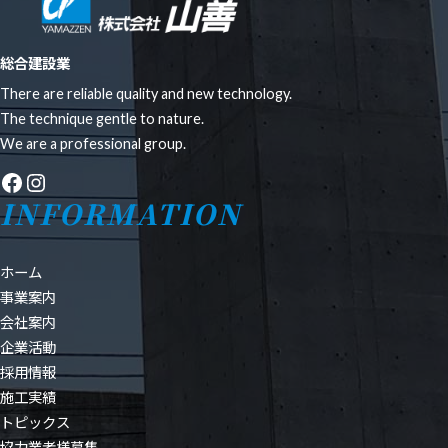
総合建設業
There are reliable quality and new technology.
The technique gentle to nature.
We are a professional group.
Facebook
Instagram
INFORMATION
ホーム
事業案内
会社案内
企業活動
採用情報
施工実績
トピックス
協力業者様募集