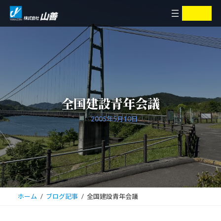
コ
ナ
ア
ア
イ
イ
ン
ビ
コ
コ
ン
ン
テ
ゲ
リ
リ
ン
ー
ン
ン
ク
ク
ツ
シ
へ
ョ
ス
ン
キ
に
全国建設青年会議
ッ
移
プ
動
2005年5月10日
ホーム
ブログ記事
全国建設青年会議