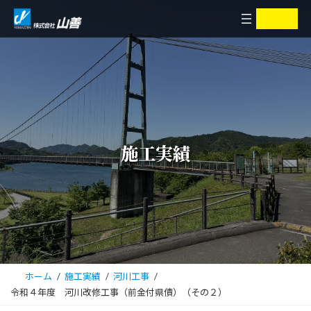
コ
ナ
ア
ア
イ
イ
ン
ビ
コ
コ
ン
ン
テ
ゲ
リ
リ
ン
ー
ン
ン
ク
ク
ツ
シ
へ
ョ
ス
ン
キ
に
施工実績
ッ
移
プ
動
ホーム
施工実績
河川工事
令和４年度 河川改修工事（前金付県債）（その２）