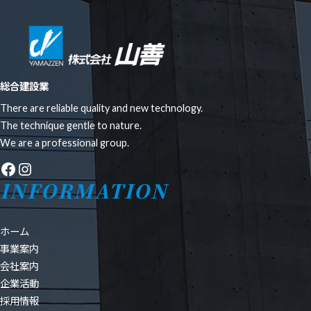
総合建設業
There are reliable quality and new technology.
The technique gentle to nature.
We are a professional group.
Facebook
Instagram
INFORMATION
ホーム
事業案内
会社案内
企業活動
採用情報