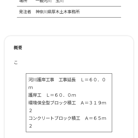
場所
一級河川 玉川
発注者
神奈川県厚木土木事務所
概要
こ
河川護岸工事 工事延長 Ｌ＝６０．０
ｍ
護岸工 Ｌ＝６０．０ｍ
環境保全型ブロック積工 Ａ＝３１９ｍ
２
コンクリートブロック積工 Ａ＝６５ｍ
２