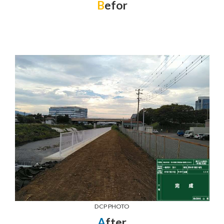
B
efor
DCP PHOTO
A
fter